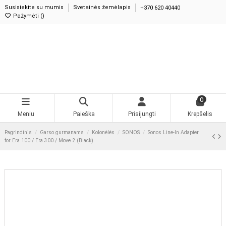
Susisiekite su mumis
Svetainės žemėlapis
+370 620 40440
Pažymėti (
0
)
0
Meniu
Paieška
Prisijungti
Krepšelis
Pagrindinis
Garso gurmanams
Kolonėlės
SONOS
Sonos Line-In Adapter
for Era 100 / Era 300 / Move 2 (Black)