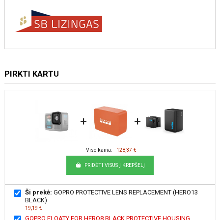
PIRKTI KARTU
+
+
Viso kaina:
128,37 €
PRIDĖTI VISUS Į KREPŠELĮ
Ši prekė:
GOPRO PROTECTIVE LENS REPLACEMENT (HERO13
BLACK)
19,19 €
GOPRO FLOATY FOR HERO8 BLACK PROTECTIVE HOUSING