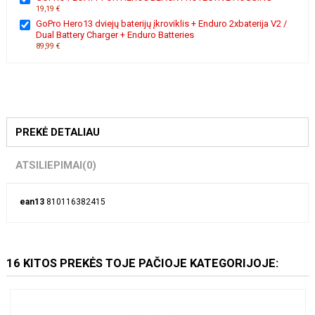
19,19 €
GoPro Hero13 dviejų baterijų įkroviklis + Enduro 2xbaterija V2 /
Dual Battery Charger + Enduro Batteries
89,99 €
PREKĖ DETALIAU
ATSILIEPIMAI
(0)
ean13
810116382415
16 KITOS PREKĖS TOJE PAČIOJE KATEGORIJOJE: